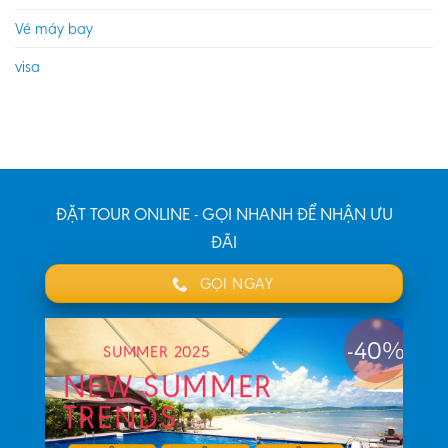
Vé máy bay
visa
ĐẶT TOUR ONLINE - GỌI NHANH ĐỂ NHẬN ƯU
ĐÃI
GỌI NGAY
-40%
SUMMER 2025
NEW SUMMER
TRENDS