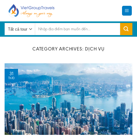
Skip
to
content
Tìm
kiếm:
CATEGORY ARCHIVES:
DỊCH VỤ
31
Th10