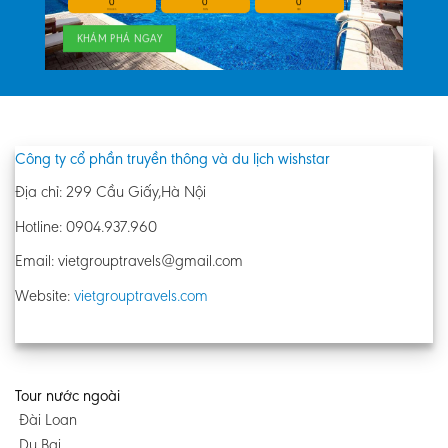
0
0
0
HOURS
MIN
SEC
KHÁM PHÁ NGAY
Công ty cổ phần truyền thông và du lịch wishstar
Địa chỉ: 299 Cầu Giấy,Hà Nội
Hotline: 0904.937.960
Email: vietgrouptravels@gmail.com
Website:
vietgrouptravels.com
Tour nước ngoài
Đài Loan
Du Bai