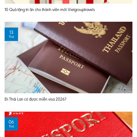
10 Quà tặng tri ân cho thành viên mới Vietgrouptravels
13
Th6
Đi Thái Lan có được miễn visa 2026?
06
Th6