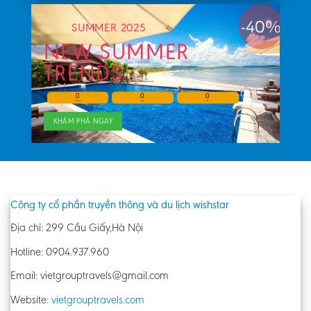
-40%
SUMMER 2025
NEW SUMMER
TRENDS
0
0
0
HOURS
MIN
SEC
KHÁM PHÁ NGAY
Công ty cổ phần truyền thông và du lịch wishstar
Địa chỉ: 299 Cầu Giấy,Hà Nội
Hotline: 0904.937.960
Email: vietgrouptravels@gmail.com
Website:
vietgrouptravels.com