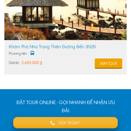
Khám Phá Nha Trang Thiên Đường Biển 3N2Đ
Phương tiện :
Giá từ:
2.650.000
₫
XEM TOUR
ĐẶT TOUR ONLINE - GỌI NHANH ĐỂ NHẬN ƯU
ĐÃI
GỌI NGAY