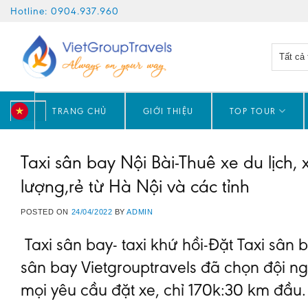
Skip
Hotline: 0904.937.960
to
content
TRANG CHỦ
GIỚI THIỆU
TOP TOUR
VN
Taxi sân bay Nội Bài-Thuê xe du lịch, 
lượng,rẻ từ Hà Nội và các tỉnh
POSTED ON
24/04/2022
BY
ADMIN
Taxi sân bay- taxi khứ hồi-Đặt Taxi sân 
sân bay Vietgrouptravels đã chọn đội n
mọi yêu cầu đặt xe, chỉ 170k:30 km đầu.