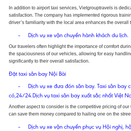
In addition to airport taxi services, Vietgrouptravels is de
satisfaction. The company has implemented rigorous trainin
driver’s familiarity with the local area enhances the overall
– Dịch vụ xe vận chuyển hành khách du lịch.
Our travelers often highlight the importance of comfort durin
the spaciousness of our vehicles, allowing for easy handling
significantly to their overall satisfaction.
Đặt taxi sân bay Nội Bài
– Dịch vụ xe đưa đón sân bay. Taxi sân bay chiề
có,24/24.Dịch vụ taxi sân bay xuất sắc nhất Việt N
Another aspect to consider is the competitive pricing of our
can save them money compared to hailing one on the street
– Dịch vụ xe vận chuyển phục vụ Hội nghị, hội t