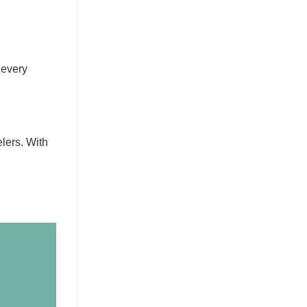
 every
elers. With