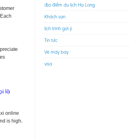
địa điểm du lịch Hạ Long
ustomer
. Each
Khách sạn
lịch trình gợi ý
Tin tức
ppreciate
Vé máy bay
tes
visa
i là
xi online
d is high.