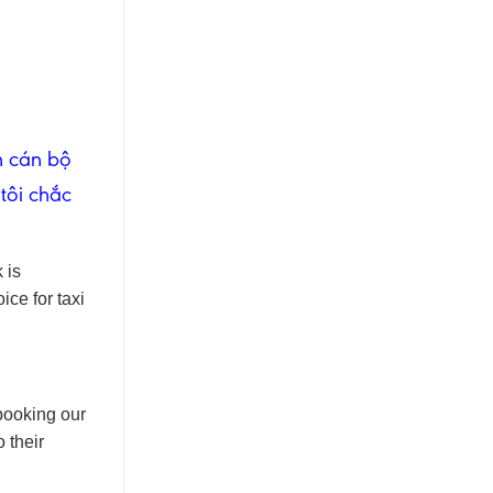
 cán bộ
tôi chắc
 is
ce for taxi
booking our
 their