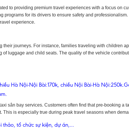
dicated to providing premium travel experiences with a focus on c
g programs for its drivers to ensure safety and professionalism
 travel experience.
g their journeys. For instance, families traveling with children a
 of luggage and child seats. The quality of the vehicle contribu
u Hà Nội-Nội Bài:170k, chiều Nội Bài-Hà Nội:250k.Gọ
am.
 taxi sân bay services. Customers often find that pre-booking a ta
. This is especially true during peak travel seasons when deman
hảo, tổ chức sự kiện, dự án,…