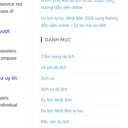
Khám phá Bali du lịch tự túc 2026 cùng
 service not
hướng dẫn viên online
ease of
Du lịch tự túc Nhật Bản 2026 cùng hướng
dẫn viên online – Tự do mà an tâm
 vượt
DANH MỤC
ravelers.
Cẩm nang du lịch
y compare
chi phí du lịch
ư uy tín
Dịch vụ
dịch vụ du lịch
axis.
Du lịch Nhật Bản
ndividual
Du lịch Nhật Bản tự túc
Đặc sản du lịch