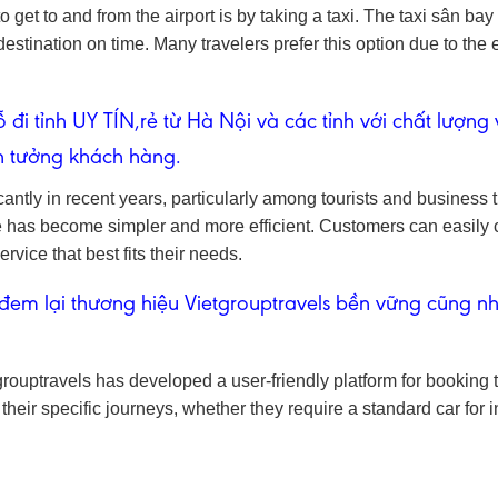
get to and from the airport is by taking a taxi. The taxi sân bay
 destination on time. Many travelers prefer this option due to the 
 đi tỉnh UY TÍN,rẻ từ Hà Nội và các tỉnh với chất lượng
tin tưởng khách hàng.
ntly in recent years, particularly among tourists and business t
cle has become simpler and more efficient. Customers can easil
vice that best fits their needs.
đem lại thương hiệu Vietgrouptravels bền vững cũng nh
ouptravels has developed a user-friendly platform for booking t
their specific journeys, whether they require a standard car for i