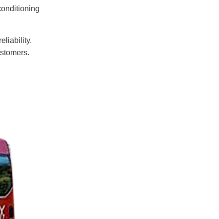
conditioning
liability.
ustomers.