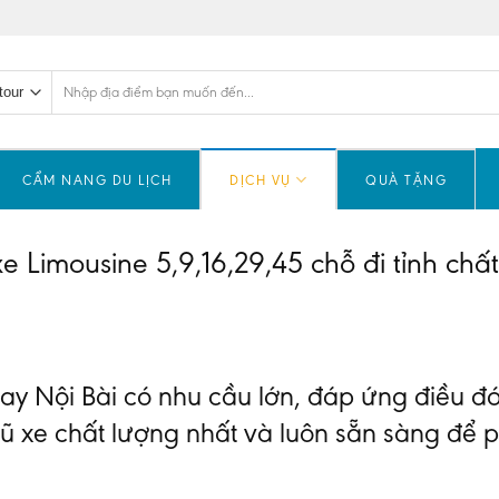
Tìm
kiếm:
CẨM NANG DU LỊCH
DỊCH VỤ
QUÀ TẶNG
xe Limousine 5,9,16,29,45 chỗ đi tỉnh chất
bay Nội Bài có nhu cầu lớn, đáp ứng điều đó
gũ xe chất lượng nhất và luôn sẵn sàng để 