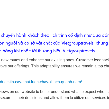
 chuyển hành khách theo lịch trình cố định
như đưa đón
on người và cơ sở vật chất của Vietgrouptravels, chúng 
 hàng khi nhắc tới thương hiệu Vietgrouptravels.
e new routes and enhance our existing ones. Customer feedback
ve our offerings. This adaptability ensures we remain a top choi
n-duoc-tin-cay-nhat-luon-chay-khach-quanh-nam/
eviews on our website to better understand what to expect when 
secure in their decisions and allow them to utilize our services to