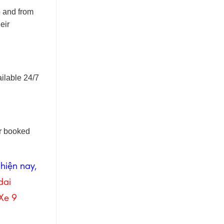
o and from
eir
ailable 24/7
ir booked
hiện nay,
dai
Xe 9