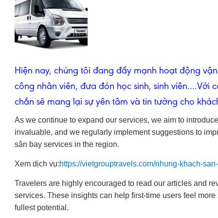
Hiện nay, chúng tôi đang đẩy mạnh hoạt động
vận
công nhân viên, đưa đón học sinh, sinh viên….Với c
chắn sẽ mang lại sự yên tâm và tin tưởng cho khách
As we continue to expand our services, we aim to introduc
invaluable, and we regularly implement suggestions to impro
sân bay services in the region.
Xem dịch vụ:
https://vietgrouptravels.com/nhung-khach-sa
Travelers are highly encouraged to read our articles and r
services. These insights can help first-time users feel more 
fullest potential.