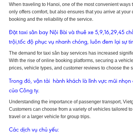
When traveling to Hanoi, one of the most convenient ways to 
only offers comfort, but also ensures that you arrive at your
booking and the reliability of the service.
Đặt taxi sân bay Nội Bài
và thuê xe 5,9,16,29,45 chỗ
trội,tốc độ phục vụ nhanh chóng, luôn đem lại sự 
The demand for taxi sân bay services has increased significa
With the rise of online booking platforms, securing a vehi
prices, vehicle types, and customer reviews to choose the ser
Trong đó,
vận tải hành khách
là lĩnh vực mũi nhọn 
của Công ty.
Understanding the importance of passenger transport, Vietgr
Customers can choose from a variety of vehicles tailored to 
travel or a larger vehicle for group trips.
Các dịch vụ chủ yếu: