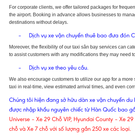
For corporate clients, we offer tailored packages for frequen
the airport. Booking in advance allows businesses to manage
destinations without delays.
– Dịch vụ xe vận chuyển thuê bao đưa đón Cán b
Moreover, the flexibility of our taxi sân bay services can ca
to assist customers with any modifications they may need t
– Dịch vụ xe theo yêu cầu.
We also encourage customers to utilize our app for a more 
taxi in real-time, view estimated arrival times, and even com
Chúng tôi hiện đang sở hữu dàn xe vận chuyển du l
được nhập khẩu nguyên chiếc từ Hàn Quốc bao g
Universe –
Xe 29 Chỗ VIP,
Hyundai County –
Xe 29
chỗ
và
Xe 7 chỗ
với số lượng gần 250 xe các loại.