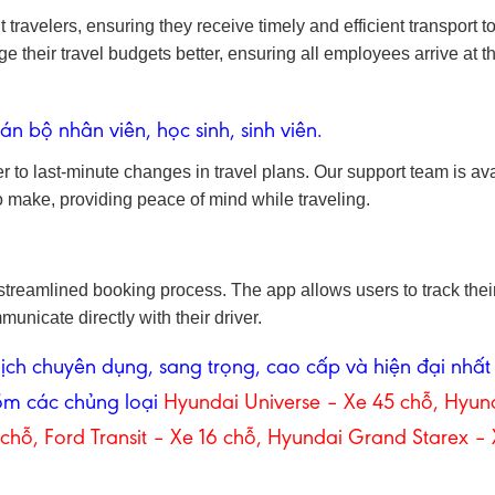
t travelers, ensuring they receive timely and efficient transport t
 their travel budgets better, ensuring all employees arrive at th
ộ nhân viên, học sinh, sinh viên.
ter to last-minute changes in travel plans. Our support team is av
o make, providing peace of mind while traveling.
streamlined booking process. The app allows users to track the
municate directly with their driver.
ịch chuyên dụng, sang trọng, cao cấp và hiện đại nhất 
ồm các chủng loại
Hyundai Universe –
Xe 45 chỗ
, Hyun
 chỗ
, Ford Transit –
Xe 16 chỗ
, Hyundai Grand Starex –