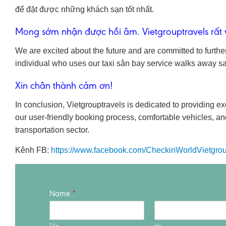
để đặt được những khách sạn tốt nhất.
Mong sớm nhận được hồi âm. Vietgrouptravels rất 
We are excited about the future and are committed to furthe
individual who uses our taxi sân bay service walks away sa
Xin chân thành cảm ơn!
In conclusion, Vietgrouptravels is dedicated to providing exc
our user-friendly booking process, comfortable vehicles, and
transportation sector.
Kênh FB:
https://www.facebook.com/CheckinWorldVietgrou
Name
*
Tên
Họ