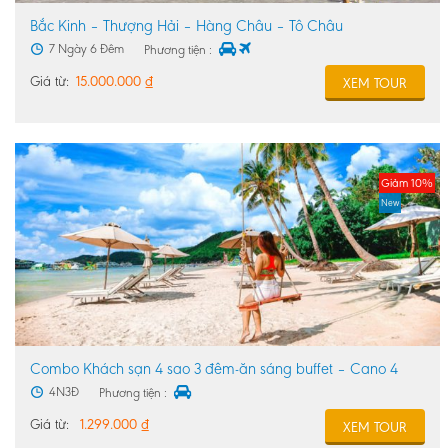
Bắc Kinh – Thượng Hải – Hàng Châu – Tô Châu
7 Ngày 6 Đêm
Phương tiện :
Giá từ:
15.000.000
₫
XEM TOUR
Giảm 10%
New
Combo Khách sạn 4 sao 3 đêm-ăn sáng buffet – Cano 4
đảo-Vườn San Hô -Cáp Treo Hòn Thơm Phú Quốc
4N3Đ
Phương tiện :
Giá
Giá
Giá từ:
1.299.000
₫
XEM TOUR
gốc
hiện