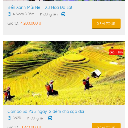
Biển Xanh Mũi Né – Xứ Hoa Đà Lạt
4 Ngày 3 Đêm
Phương tiện :
Giá từ:
4.200.000
₫
XEM TOUR
Giảm 8%
Combo Sa Pa 3 ngày- 2 đêm cho cặp đôi
3N2Đ
Phương tiện :
Giá
Giá
Giá từ:
1.970.000
₫
XEM TOUR