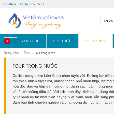
Skip
Hotline: 0904.937.960
to
content
TRANG CHỦ
GIỚI THIỆU
TOP TOUR
VN
Trang chủ
Tour
/
/
Tour trong nước
TOUR TRONG NƯỚC
Du lịch trong nước luôn là lựa chọn tuyệt vời. Đường bờ biể
tồn thiên nhiên tuyệt vời, những thành phố nhộn nhịp, những d
hóa độc đáo và hấp dẫn, cùng một danh sách dài những món ă
có tất cả những điều đó. Với lịch trình dày, khởi hành đúng thờ
ty lữ hành uy tín nhất hiện nay tại Việt Nam, luôn sẵn sàng ph
đảm bảo tính chuyên nghiệp và chất lượng dịch vụ tốt nhất thị