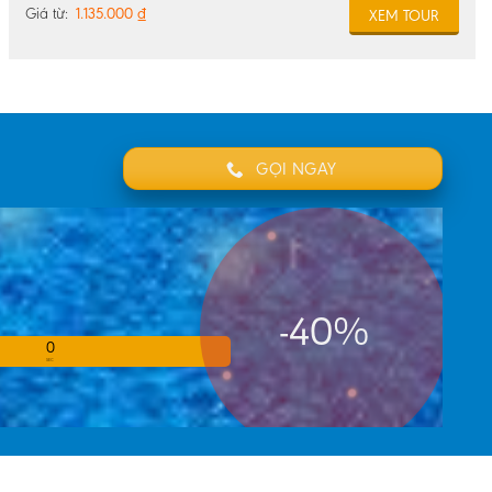
Giá từ:
1.135.000
₫
XEM TOUR
GỌI NGAY
-40%
0
SEC