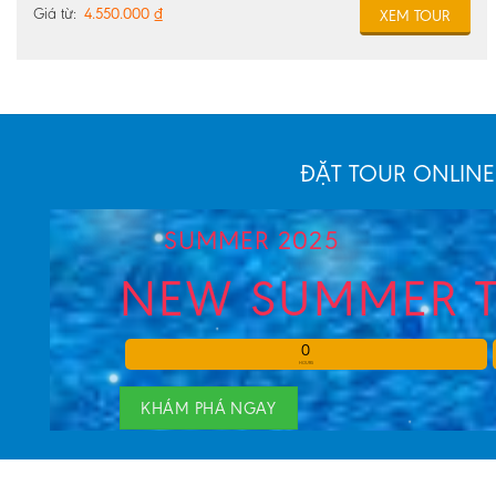
Giá từ:
4.550.000
₫
XEM TOUR
ĐẶT TOUR ONLINE
SUMMER 2025
NEW SUMMER 
0
HOURS
KHÁM PHÁ NGAY