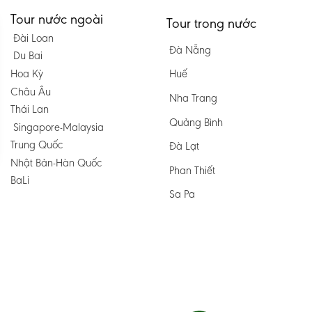
Tour nước ngoài
Tour trong nước
Đài Loan
Đà Nẵng
Du Bai
Hoa Kỳ
Huế
Châu Âu
Nha Trang
Thái Lan
Quảng Bình
Singapore-Malaysia
Trung Quốc
Đà Lạt
Nhật Bản-Hàn Quốc
Phan Thiết
BaLi
Sa Pa