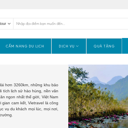
Tìm
kiếm:
CẨM NANG DU LỊCH
DỊCH VỤ
QUÀ TẶNG
n dài hơn 3260km, những khu bảo
i tích lịch sử hào hùng, nền văn
n ngon nhất thế giới, Việt Nam
i gian cam kết, Vietravel là công
ục vụ du khách mọi lúc, mọi nơi,
 trường.