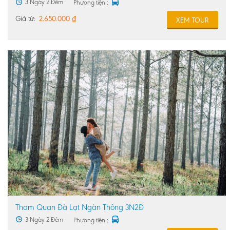
3 Ngày 2 Đêm
Phương tiện :
Giá từ:
2.650.000
₫
XEM TOUR
Tham Quan Đà Lạt Ngàn Thông 3N2Đ
3 Ngày 2 Đêm
Phương tiện :