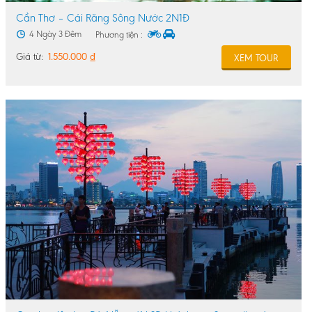
Cần Thơ – Cái Răng Sông Nước 2N1Đ
4 Ngày 3 Đêm
Phương tiện :
Giá từ:
1.550.000
₫
XEM TOUR