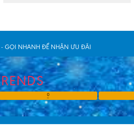
 - GỌI NHANH ĐỂ NHẬN ƯU ĐÃI
TRENDS
0
MIN