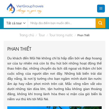
Skip
to
content
Tìm
kiếm:
Trang chủ
Tour
Tour trong nước
/
/
/
Phan Thiết
PHAN THIẾT
Du khách đến Mũi Né không chỉ bị hấp dẫn bởi vẻ đẹp hoang
sơ của tự nhiên mà còn bị thu hút bởi những hoạt động thể
thao hiện đại, những chuyến du lịch dã ngoại và thậm chí bởi
cuộc sống của người dân nơi đây. Những bãi biển trải dài
đầy nắng, là nơi lý tưởng cho bạn ngâm mình dưới làn nước
ấm áp hay nằm phơi mình trên cát. Mắc võng nằm vắt vẻo
dưới những tán dừa lớn, tận hưởng bầu không gian thoáng
đãng, không khí trong lành hòa theo vị mặn của gió biển là
niềm vui thú khi tới Mũi Né.