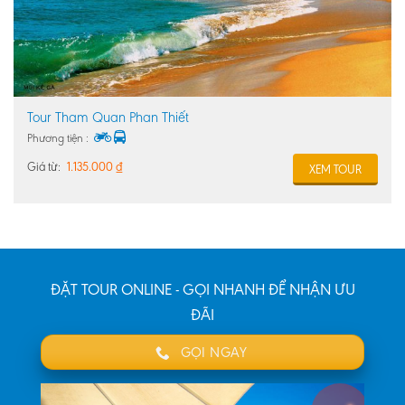
Tour Tham Quan Phan Thiết
Phương tiện :
Giá từ:
1.135.000
₫
XEM TOUR
ĐẶT TOUR ONLINE - GỌI NHANH ĐỂ NHẬN ƯU
ĐÃI
GỌI NGAY