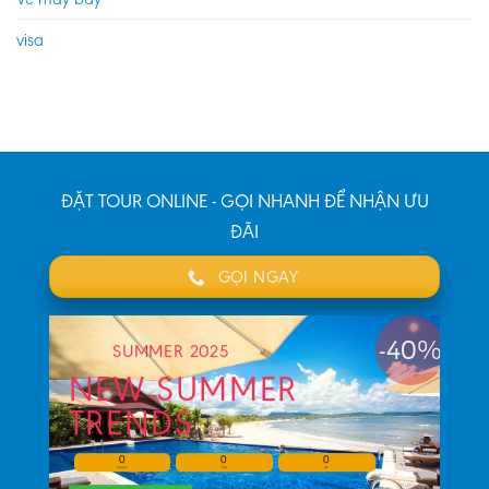
visa
ĐẶT TOUR ONLINE - GỌI NHANH ĐỂ NHẬN ƯU
ĐÃI
GỌI NGAY
-40%
SUMMER 2025
NEW SUMMER
TRENDS
0
0
0
HOURS
MIN
SEC