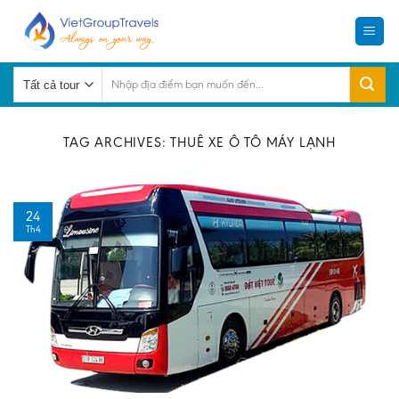
Skip
to
content
Tìm
kiếm:
TAG ARCHIVES:
THUÊ XE Ô TÔ MÁY LẠNH
24
Th4