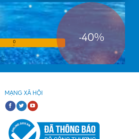
-40%
0
SEC
MẠNG XÃ HỘI