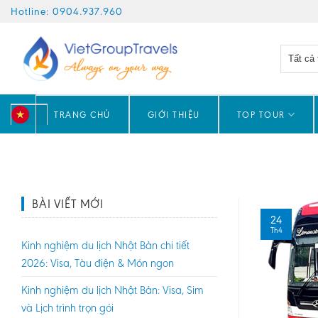
Skip
Hotline: 0904.937.960
to
content
TRANG CHỦ
GIỚI THIỆU
TOP TOUR
VN
BÀI VIẾT MỚI
24
Th4
Kinh nghiệm du lịch Nhật Bản chi tiết
2026: Visa, Tàu điện & Món ngon
Kinh nghiệm du lịch Nhật Bản: Visa, Sim
và Lịch trình trọn gói