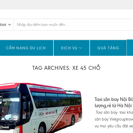
Tìm
kiếm:
CẨM NANG DU LỊCH
DỊCH VỤ
QUÀ TẶNG
TAG ARCHIVES:
XE 45 CHỖ
Taxi sân bay Nội Bà
lượng,rẻ từ Hà Nội 
Taxi sân bay- taxi kh
sân bay Vietgrouptrav
vụ mọi yêu cầu đặt xe