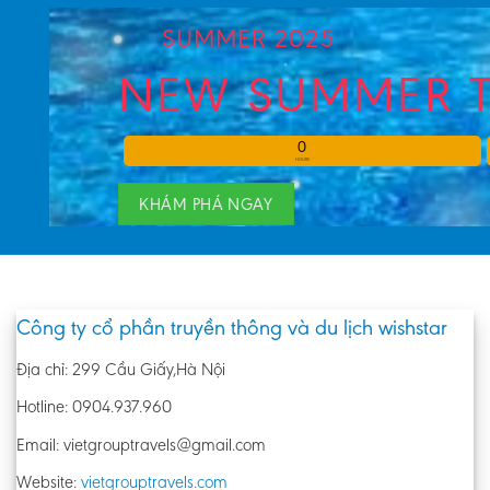
SUMMER 2025
NEW SUMMER 
0
HOURS
KHÁM PHÁ NGAY
Công ty cổ phần truyền thông và du lịch wishstar
Địa chỉ: 299 Cầu Giấy,Hà Nội
Hotline: 0904.937.960
Email: vietgrouptravels@gmail.com
Website:
vietgrouptravels.com