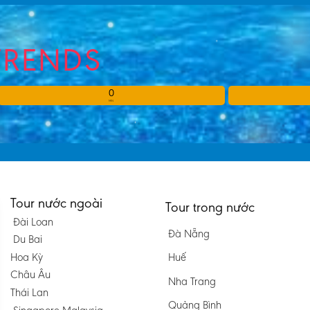
TRENDS
0
MIN
Tour nước ngoài
Tour trong nước
Đài Loan
Đà Nẵng
Du Bai
Hoa Kỳ
Huế
Châu Âu
Nha Trang
Thái Lan
Quảng Bình